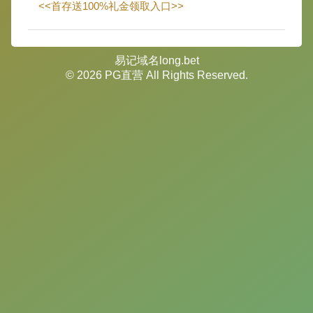
<<首存送100%礼金领取入口>>
易记域名long.bet
© 2026 PG直营 All Rights Reserved.