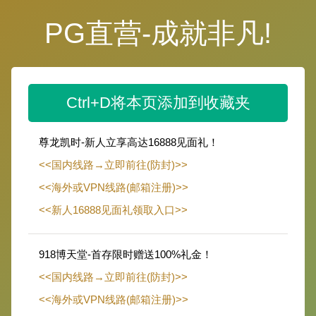
PG直营-成就非凡!
Ctrl+D将本页添加到收藏夹
尊龙凯时-新人立享高达16888见面礼！
<<国内线路→立即前往(防封)>>
<<海外或VPN线路(邮箱注册)>>
<<新人16888见面礼领取入口>>
918博天堂-首存限时赠送100%礼金！
<<国内线路→立即前往(防封)>>
<<海外或VPN线路(邮箱注册)>>